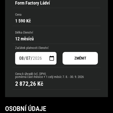
Form Factory Ládví
Cena
1 590 Kč
Délka členství
12 měsíců
Začátek platnosti členství
ZMĚNIT
Cena k úhradě (vč. DPH)
poměrná část měsíce + 1 celý měsíc
7. 8. - 30. 9. 2026
2 872,26
Kč
OSOBNÍ ÚDAJE